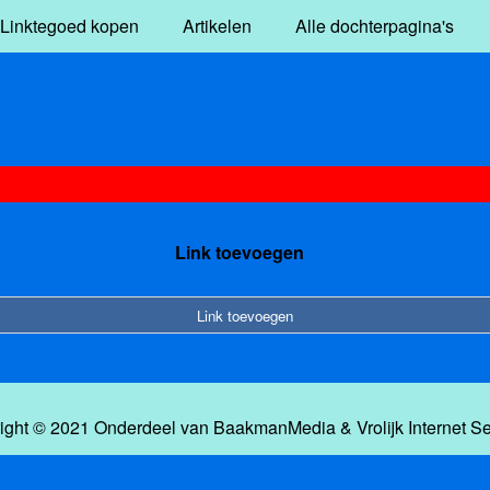
Linktegoed kopen
Artikelen
Alle dochterpagina's
Link toevoegen
Link toevoegen
ight © 2021 Onderdeel van
BaakmanMedia
&
Vrolijk Internet S